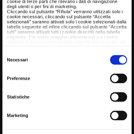
cookie di terze parti che rilevano i dati di navigazione
degli utenti o per fini di marketing.
Cliccando sul pulsante “Rifiuta” verranno utilizzati solo i
cookie necessari, cliccando sul pulsante “Accetta
selezionati” saranno attivati solo i cookie selezionati dalla
tabella seguente ed infine cliccando sul pulsante “Accetta
tutti” saranno attivati tutti i cookie descritti nella tabella
seguente. Per avere maggiori informazioni sui cookie
utilizzati e sui consensi prestati, nonché per revocare tali
consensi, la preghiamo di cliccare
qui
.
Selezione
Necessari
del
consenso
Preferenze
Statistiche
Marketing