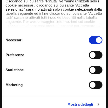
Cliccando sul pulsante “Rifiuta” verranno utilizzati solo i
cookie necessari, cliccando sul pulsante “Accetta
selezionati” saranno attivati solo i cookie selezionati dalla
tabella seguente ed infine cliccando sul pulsante “Accetta
tutti” saranno attivati tutti i cookie descritti nella tabella
seguente. Per avere maggiori informazioni sui cookie
utilizzati e sui consensi prestati, nonché per revocare tali
consensi, la preghiamo di cliccare
qui
.
Selezione
Necessari
del
consenso
Preferenze
Statistiche
Marketing
Mostra dettagli