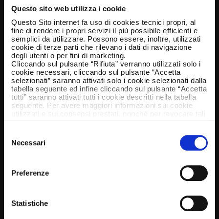
Questo sito web utilizza i cookie
Questo Sito internet fa uso di cookies tecnici propri, al
fine di rendere i propri servizi il più possibile efficienti e
semplici da utilizzare. Possono essere, inoltre, utilizzati
cookie di terze parti che rilevano i dati di navigazione
degli utenti o per fini di marketing.
Cliccando sul pulsante “Rifiuta” verranno utilizzati solo i
cookie necessari, cliccando sul pulsante “Accetta
selezionati” saranno attivati solo i cookie selezionati dalla
tabella seguente ed infine cliccando sul pulsante “Accetta
tutti” saranno attivati tutti i cookie descritti nella tabella
seguente. Per avere maggiori informazioni sui cookie
utilizzati e sui consensi prestati, nonché per revocare tali
consensi, la preghiamo di cliccare
qui
.
Selezione
Necessari
del
consenso
Preferenze
Statistiche