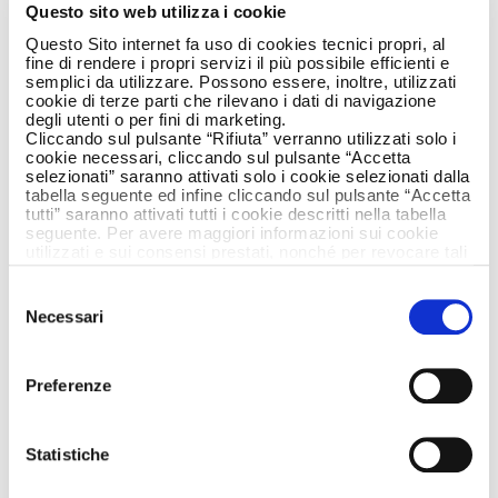
Questo sito web utilizza i cookie
Questo Sito internet fa uso di cookies tecnici propri, al
fine di rendere i propri servizi il più possibile efficienti e
semplici da utilizzare. Possono essere, inoltre, utilizzati
cookie di terze parti che rilevano i dati di navigazione
degli utenti o per fini di marketing.
Un progetto congiunto tra il brand team e
Cliccando sul pulsante “Rifiuta” verranno utilizzati solo i
cookie necessari, cliccando sul pulsante “Accetta
Armando Testa
per raccontare l’eccellenza del
selezionati” saranno attivati solo i cookie selezionati dalla
brand toscano.
tabella seguente ed infine cliccando sul pulsante “Accetta
tutti” saranno attivati tutti i cookie descritti nella tabella
seguente. Per avere maggiori informazioni sui cookie
Dalla sinergia creativa tra il team interno di
utilizzati e sui consensi prestati, nonché per revocare tali
Peuterey e l’agenzia Armando Testa nasce “P
consensi, la preghiamo di cliccare
qui
.
as Peuterey”, la nuova video strategy del
Selezione
brand, che si articola in una serie di contenuti
Necessari
del
video volti a portare il pubblico nel cuore del
consenso
processo produttivo del brand e valorizzare la
Preferenze
cura e qualità che da sempre lo
contraddistinguono.
L’obiettivo della campagna è portare gli utenti
Statistiche
dietro le quinte di Peuterey, mostrando i gesti,