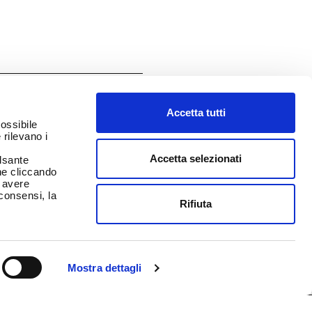
Accetta tutti
possibile
 rilevano i
Accetta selezionati
ulsante
ine cliccando
r avere
 consensi, la
Rifiuta
Mostra dettagli