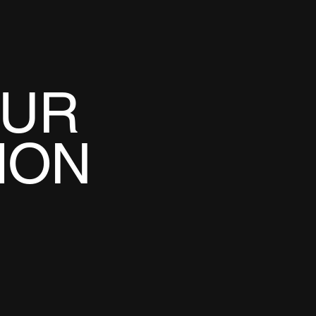
OUR
ION