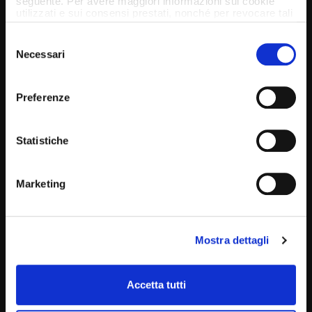
seguente. Per avere maggiori informazioni sui cookie
utilizzati e sui consensi prestati, nonché per revocare tali
consensi, la preghiamo di cliccare
qui
.
Selezione
Necessari
del
consenso
Preferenze
Statistiche
Marketing
Mostra dettagli
Accetta tutti