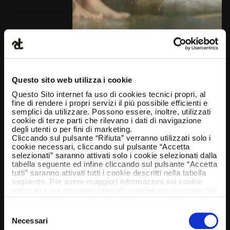
Questo sito web utilizza i cookie
Questo Sito internet fa uso di cookies tecnici propri, al
fine di rendere i propri servizi il più possibile efficienti e
semplici da utilizzare. Possono essere, inoltre, utilizzati
cookie di terze parti che rilevano i dati di navigazione
degli utenti o per fini di marketing.
Cliccando sul pulsante “Rifiuta” verranno utilizzati solo i
cookie necessari, cliccando sul pulsante “Accetta
selezionati” saranno attivati solo i cookie selezionati dalla
tabella seguente ed infine cliccando sul pulsante “Accetta
tutti” saranno attivati tutti i cookie descritti nella tabella
seguente. Per avere maggiori informazioni sui cookie
utilizzati e sui consensi prestati, nonché per revocare tali
consensi, la preghiamo di cliccare
qui
.
Selezione
Necessari
del