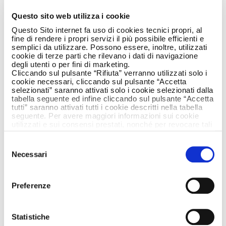
ARMATORI SAILS
Questo sito web utilizza i cookie
ITALIAN WITH
Questo Sito internet fa uso di cookies tecnici propri, al
fine di rendere i propri servizi il più possibile efficienti e
ARMANDO TESTA
semplici da utilizzare. Possono essere, inoltre, utilizzati
cookie di terze parti che rilevano i dati di navigazione
degli utenti o per fini di marketing.
Cliccando sul pulsante “Rifiuta” verranno utilizzati solo i
cookie necessari, cliccando sul pulsante “Accetta
selezionati” saranno attivati solo i cookie selezionati dalla
tabella seguente ed infine cliccando sul pulsante “Accetta
tutti” saranno attivati tutti i cookie descritti nella tabella
seguente. Per avere maggiori informazioni sui cookie
utilizzati e sui consensi prestati, nonché per revocare tali
consensi, la preghiamo di cliccare
qui
.
Selezione
Necessari
del
consenso
Preferenze
Statistiche