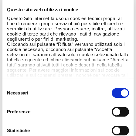
Questo sito web utilizza i cookie
Questo Sito internet fa uso di cookies tecnici propri, al
27 March 2015
fine di rendere i propri servizi il più possibile efficienti e
semplici da utilizzare. Possono essere, inoltre, utilizzati
cookie di terze parti che rilevano i dati di navigazione
degli utenti o per fini di marketing.
Cliccando sul pulsante “Rifiuta” verranno utilizzati solo i
cookie necessari, cliccando sul pulsante “Accetta
selezionati” saranno attivati solo i cookie selezionati dalla
tabella seguente ed infine cliccando sul pulsante “Accetta
tutti” saranno attivati tutti i cookie descritti nella tabella
seguente. Per avere maggiori informazioni sui cookie
utilizzati e sui consensi prestati, nonché per revocare tali
consensi, la preghiamo di cliccare
qui
.
MEDIA ITALIA
Selezione
Necessari
del
WINS THE
consenso
Preferenze
MEDIASET
PREMIUM PITCH
Statistiche