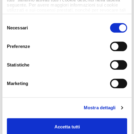
more on
seguente. Per avere maggiori informazioni sui cookie
strengthening their
utilizzati e sui consensi prestati, nonché per revocare tali
consensi, la preghiamo di cliccare
qui
.
Selezione
social creativity.
Necessari
del
consenso
Preferenze
Statistiche
Marketing
Mostra dettagli
Accetta tutti