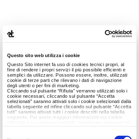
14 March 2017
Questo sito web utilizza i cookie
Questo Sito internet fa uso di cookies tecnici propri, al
fine di rendere i propri servizi il più possibile efficienti e
semplici da utilizzare. Possono essere, inoltre, utilizzati
cookie di terze parti che rilevano i dati di navigazione
degli utenti o per fini di marketing.
Cliccando sul pulsante “Rifiuta” verranno utilizzati solo i
cookie necessari, cliccando sul pulsante “Accetta
A CREATIVE
selezionati” saranno attivati solo i cookie selezionati dalla
tabella seguente ed infine cliccando sul pulsante “Accetta
tutti” saranno attivati tutti i cookie descritti nella tabella
DIRECTOR …….
seguente. Per avere maggiori informazioni sui cookie
utilizzati e sui consensi prestati, nonché per revocare tali
AN OLD ONE
consensi, la preghiamo di cliccare
qui
.
Selezione