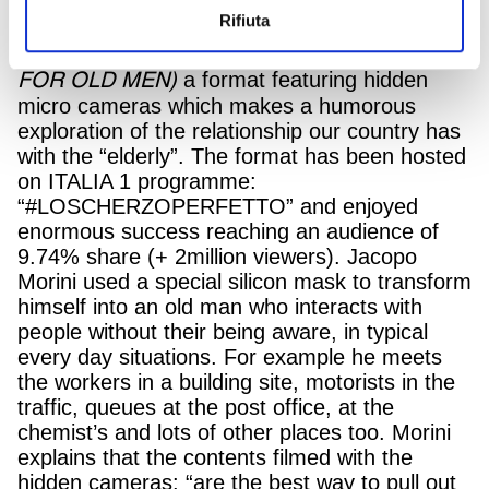
TESTA, and specifically of the innovation unit
Rifiuta
Testa Digital Hub, has come up with “NON È
(NO COUNTRY
UN PAESE PER VECCHI”
FOR OLD MEN)
a format featuring hidden
micro cameras which makes a humorous
exploration of the relationship our country has
with the “elderly”. The format has been hosted
on ITALIA 1 programme:
“#LOSCHERZOPERFETTO” and enjoyed
enormous success reaching an audience of
9.74% share (+ 2million viewers). Jacopo
Morini used a special silicon mask to transform
himself into an old man who interacts with
people without their being aware, in typical
every day situations. For example he meets
the workers in a building site, motorists in the
traffic, queues at the post office, at the
chemist’s and lots of other places too. Morini
explains that the contents filmed with the
hidden cameras: “are the best way to pull out